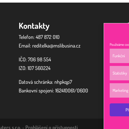
Kontakty
Telefon: 487 872 010
Email: reditelka@mslibusina.cz
Používáme cook
Funkční
IČO: 706 98 554
IZO:
107 560224
Statistiky
Datová schránka: nhpkqp7
Bankovní spojení: 162410061/0600
Marketing
P
ters s.r.o.
-
Prohlášení o přístupnosti