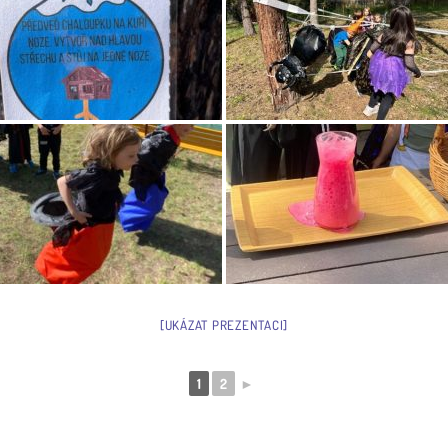
[UKÁZAT PREZENTACI]
1
2
►