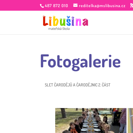
487 872 010
reditelka@mslibusina.cz
Fotogalerie
SLET ČARODĚJŮ A ČARODĚJNIC 2. ČÁST