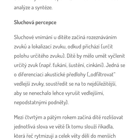
analýze a syntéze.
Sluchová percepce
Sluchové vnímání u dítěte začíná rozeznáváním
zvuků a lokalizací zvuku, odkud přichází (určit
polohu určitého zvuku). Dítě by mělo umět vyčlenit
určitý zvuk (např. ťukání, šustění, cinkání). Jedná se
o diferenciaci akustické předlohy („odfiltrovat“
vedlejší zvuky, soustředit se na to nejdůležitější,
aby se nenechalo lehce vyrušit vedlejšími,
nepodstatnými podněty).
Mezi čtvrtým a pátým rokem začíná dítě rozlišovat
jednotlivá slova ve větě (k tomu slouží říkadla,
která řeč rytmizují a celek věty dělí do menších