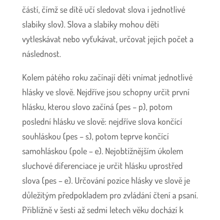
částí, čímž se dítě učí sledovat slova i jednotlivé
slabiky slov). Slova a slabiky mohou děti
vytleskávat nebo vyťukávat, určovat jejich počet a
následnost.
Kolem pátého roku začínají děti vnímat jednotlivé
hlásky ve slově. Nejdříve jsou schopny určit první
hlásku, kterou slovo začíná (pes – p), potom
poslední hlásku ve slově: nejdříve slova končící
souhláskou (pes – s), potom teprve končící
samohláskou (pole – e). Nejobtížnějším úkolem
sluchové diferenciace je určit hlásku uprostřed
slova (pes – e). Určování pozice hlásky ve slově je
důležitým předpokladem pro zvládání čtení a psaní.
Přibližně v šesti až sedmi letech věku dochází k