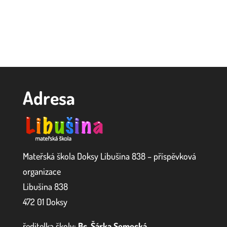
Adresa
Mateřská škola Doksy Libušina 838 – příspěvková
organizace
Libušina 838
472 01 Doksy
ředitelka školy:
Bc. Šárka Semecká