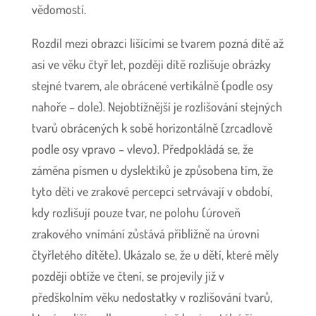
vědomostí.
Rozdíl mezi obrazci lišícími se tvarem pozná dítě až
asi ve věku čtyř let, později dítě rozlišuje obrázky
stejné tvarem, ale obrácené vertikálně (podle osy
nahoře – dole). Nejobtížnější je rozlišování stejných
tvarů obrácených k sobě horizontálně (zrcadlově
podle osy vpravo – vlevo). Předpokládá se, že
záměna písmen u dyslektiků je způsobena tím, že
tyto děti ve zrakové percepci setrvávají v období,
kdy rozlišují pouze tvar, ne polohu (úroveň
zrakového vnímání zůstává přibližně na úrovni
čtyřletého dítěte). Ukázalo se, že u dětí, které měly
později obtíže ve čtení, se projevily již v
předškolním věku nedostatky v rozlišování tvarů,