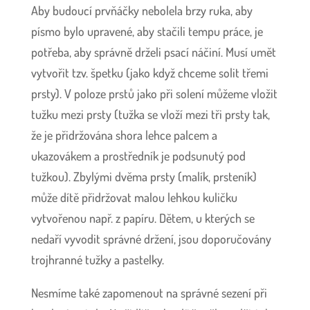
Aby budoucí prvňáčky nebolela brzy ruka, aby
písmo bylo upravené, aby stačili tempu práce, je
potřeba, aby správně drželi psací náčiní. Musí umět
vytvořit tzv. špetku (jako když chceme solit třemi
prsty). V poloze prstů jako při solení můžeme vložit
tužku mezi prsty (tužka se vloží mezi tři prsty tak,
že je přidržována shora lehce palcem a
ukazovákem a prostředník je podsunutý pod
tužkou). Zbylými dvěma prsty (malík, prsteník)
může dítě přidržovat malou lehkou kuličku
vytvořenou např. z papíru. Dětem, u kterých se
nedaří vyvodit správné držení, jsou doporučovány
trojhranné tužky a pastelky.
Nesmíme také zapomenout na správné sezení při