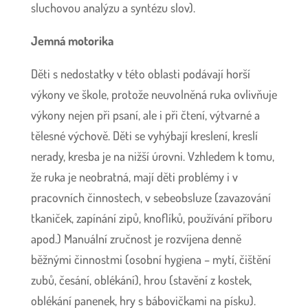
sluchovou analýzu a syntézu slov).
Jemná motorika
Děti s nedostatky v této oblasti podávají horší
výkony ve škole, protože neuvolněná ruka ovlivňuje
výkony nejen při psaní, ale i při čtení, výtvarné a
tělesné výchově. Děti se vyhýbají kreslení, kreslí
nerady, kresba je na nižší úrovni. Vzhledem k tomu,
že ruka je neobratná, mají děti problémy i v
pracovních činnostech, v sebeobsluze (zavazování
tkaniček, zapínání zipů, knoflíků, používání příboru
apod.) Manuální zručnost je rozvíjena denně
běžnými činnostmi (osobní hygiena – mytí, čištění
zubů, česání, oblékání), hrou (stavění z kostek,
oblékání panenek, hry s bábovičkami na písku).