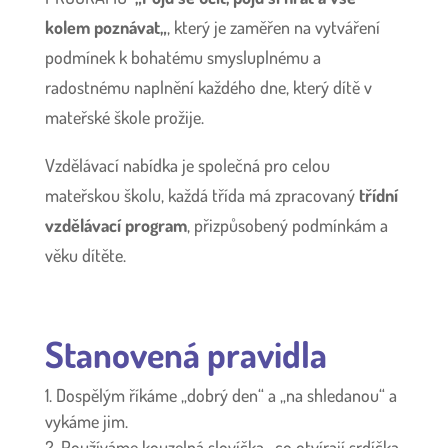
kolem poznávat
„
, který je zaměřen na vytváření
podmínek k bohatému smysluplnému a
radostnému naplnění každého dne, který dítě v
mateřské škole prožije.
Vzdělávací nabídka je společná pro celou
mateřskou školu, každá třída má zpracovaný
třídní
vzdělávací program
, přizpůsobený podmínkám a
věku dítěte.
Stanovená pravidla
Dospělým říkáme „dobrý den“ a „na shledanou“ a
vykáme jim.
Používáme kouzelná slovíčka- co otvírají srdíčka