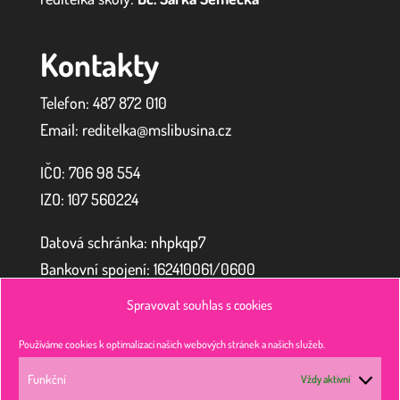
Kontakty
Telefon: 487 872 010
Email: reditelka@mslibusina.cz
IČO: 706 98 554
IZO:
107 560224
Datová schránka: nhpkqp7
Bankovní spojení: 162410061/0600
Spravovat souhlas s cookies
Zřizovatel
Používáme cookies k optimalizaci našich webových stránek a našich služeb.
Funkční
Vždy aktivní