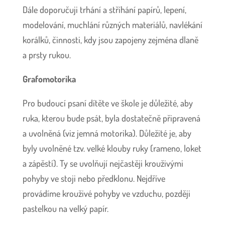
Dále doporučuji trhání a stříhání papírů, lepení,
modelování, muchlání různých materiálů, navlékání
korálků, činnosti, kdy jsou zapojeny zejména dlaně
a prsty rukou.
Grafomotorika
Pro budoucí psaní dítěte ve škole je důležité, aby
ruka, kterou bude psát, byla dostatečně připravená
a uvolněná (viz jemná motorika). Důležité je, aby
byly uvolněné tzv. velké klouby ruky (rameno, loket
a zápěstí). Ty se uvolňují nejčastěji krouživými
pohyby ve stoji nebo předklonu. Nejdříve
provádíme krouživé pohyby ve vzduchu, později
pastelkou na velký papír.