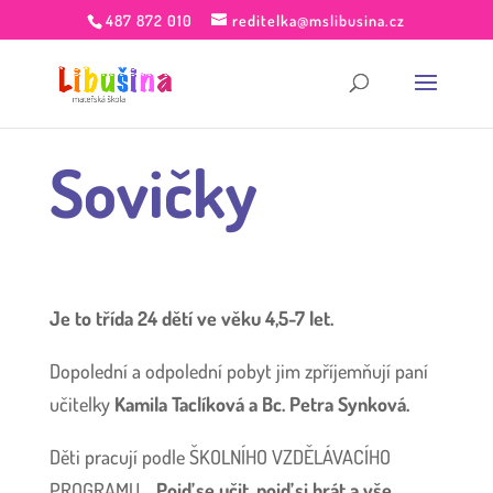
487 872 010
reditelka@mslibusina.cz
Sovičky
Je to třída 24 dětí ve věku 4,5-7 let.
Dopolední a odpolední pobyt jim zpříjemňují paní
učitelky
Kamila Taclíková a Bc. Petra Synková.
Děti pracují podle ŠKOLNÍHO VZDĚLÁVACÍHO
PROGRAMU
„Pojď se učit, pojď si hrát a vše