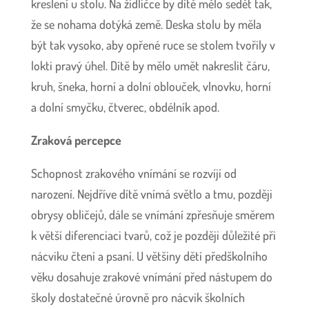
kreslení u stolu. Na židličce by dítě mělo sedět tak,
že se nohama dotýká země. Deska stolu by měla
být tak vysoko, aby opřené ruce se stolem tvořily v
lokti pravý úhel. Dítě by mělo umět nakreslit čáru,
kruh, šneka, horní a dolní oblouček, vlnovku, horní
a dolní smyčku, čtverec, obdélník apod.
Zraková percepce
Schopnost zrakového vnímání se rozvíjí od
narození. Nejdříve dítě vnímá světlo a tmu, později
obrysy obličejů, dále se vnímání zpřesňuje směrem
k větší diferenciaci tvarů, což je později důležité při
nácviku čtení a psaní. U většiny dětí předškolního
věku dosahuje zrakové vnímání před nástupem do
školy dostatečné úrovně pro nácvik školních