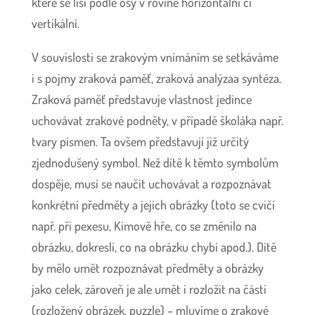
které se liší podle osy v rovině horizontální či
vertikální.
V souvislosti se zrakovým vnímáním se setkáváme
i s pojmy zraková paměť, zraková analýzaa syntéza.
Zraková paměť představuje vlastnost jedince
uchovávat zrakové podněty, v případě školáka např.
tvary písmen. Ta ovšem představují již určitý
zjednodušený symbol. Než dítě k těmto symbolům
dospěje, musí se naučit uchovávat a rozpoznávat
konkrétní předměty a jejich obrázky (toto se cvičí
např. při pexesu, Kimově hře, co se změnilo na
obrázku, dokresli, co na obrázku chybí apod.). Dítě
by mělo umět rozpoznávat předměty a obrázky
jako celek, zároveň je ale umět i rozložit na části
(rozložený obrázek, puzzle) – mluvíme o zrakové