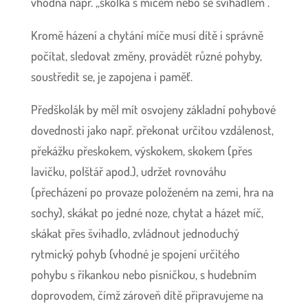
vhodná např. „školka s míčem nebo se švihadlem“.
Kromě házení a chytání míče musí dítě i správně
počítat, sledovat změny, provádět různé pohyby,
soustředit se, je zapojena i paměť.
Předškolák by měl mít osvojeny základní pohybové
dovednosti jako např. překonat určitou vzdálenost,
překážku přeskokem, výskokem, skokem (přes
lavičku, polštář apod.), udržet rovnováhu
(přecházení po provaze položeném na zemi, hra na
sochy), skákat po jedné noze, chytat a házet míč,
skákat přes švihadlo, zvládnout jednoduchý
rytmický pohyb (vhodné je spojení určitého
pohybu s říkankou nebo písničkou, s hudebním
doprovodem, čímž zároveň dítě připravujeme na