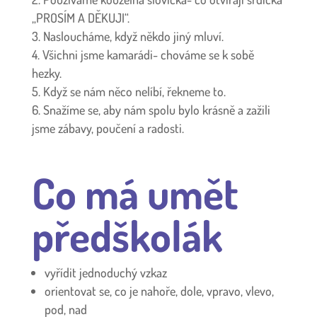
„PROSÍM A DĚKUJI“.
Nasloucháme, když někdo jiný mluví.
Všichni jsme kamarádi- chováme se k sobě
hezky.
Když se nám něco nelíbí, řekneme to.
Snažíme se, aby nám spolu bylo krásně a zažili
jsme zábavy, poučení a radosti.
Co má umět
předškolák
vyřídit jednoduchý vzkaz
orientovat se, co je nahoře, dole, vpravo, vlevo,
pod, nad