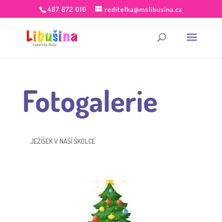
487 872 010
reditelka@mslibusina.cz
Fotogalerie
JEŽÍŠEK V NAŠÍ ŠKOLCE