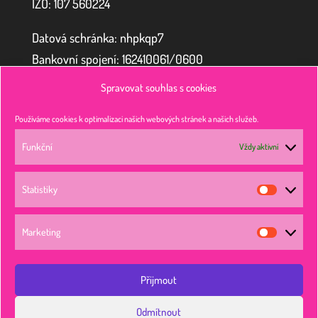
IZO:
107 560224
Datová schránka: nhpkqp7
Bankovní spojení: 162410061/0600
Spravovat souhlas s cookies
Zřizovatel
Používáme cookies k optimalizaci našich webových stránek a našich služeb.
Funkční
Vždy aktivní
Město Doksy
náměstí Republiky 193
Statistiky
Statisti
472 01 Doksy
Marketing
https://www.doksy.com
Marketi
Přijmout
Odmítnout