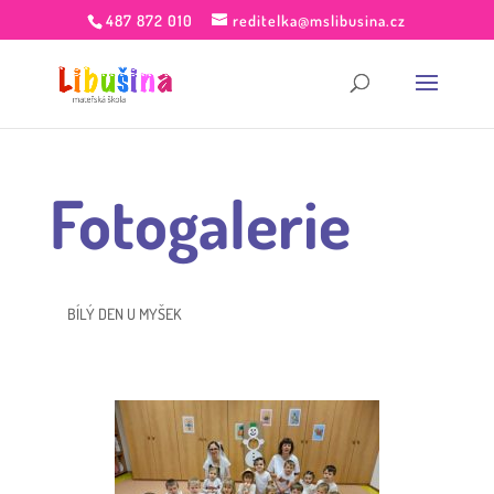
487 872 010
reditelka@mslibusina.cz
Fotogalerie
BÍLÝ DEN U MYŠEK