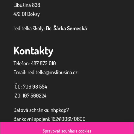
Libušina 838
472 01 Doksy
ředitelka školy:
Bc. Šárka Semecká
Kontakty
Telefon: 487 872 010
Email: reditelka@mslibusina.cz
IČO: 706 98 554
IZO:
107 560224
Datová schránka: nhpkqp7
Bankovní spojení: 162410061/0600
Spravovat souhlas s cookies