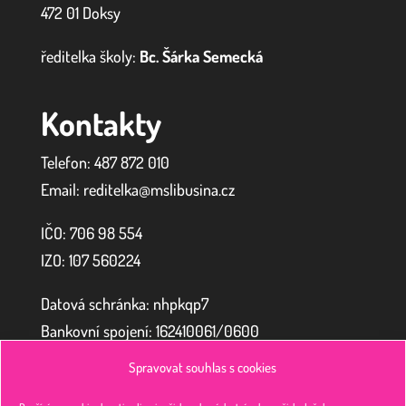
472 01 Doksy
ředitelka školy:
Bc. Šárka Semecká
Kontakty
Telefon: 487 872 010
Email: reditelka@mslibusina.cz
IČO: 706 98 554
IZO:
107 560224
Datová schránka: nhpkqp7
Bankovní spojení: 162410061/0600
Spravovat souhlas s cookies
Zřizovatel