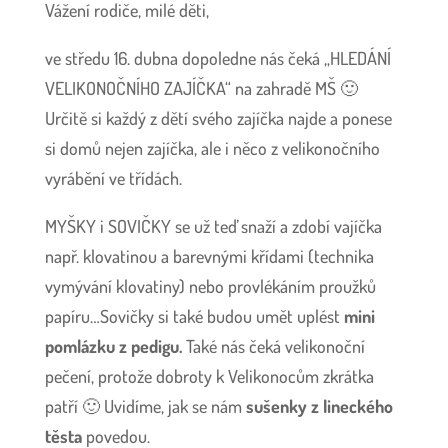
Vážení rodiče, milé děti,
ve středu 16. dubna dopoledne nás čeká „HLEDÁNÍ
VELIKONOČNÍHO ZAJÍČKA“ na zahradě MŠ 🙂
Určitě si každý z dětí svého zajíčka najde a ponese
si domů nejen zajíčka, ale i něco z velikonočního
vyrábění ve třídách.
MYŠKY i SOVIČKY se už teď snaží a zdobí vajíčka
např. klovatinou a barevnými křídami (technika
vymývání klovatiny) nebo provlékáním proužků
papíru…Sovičky si také budou umět uplést
mini
pomlázku z pedigu.
Také nás čeká velikonoční
pečení, protože dobroty k Velikonocům zkrátka
patří 🙂 Uvidíme, jak se nám
sušenky z lineckého
těsta
povedou.