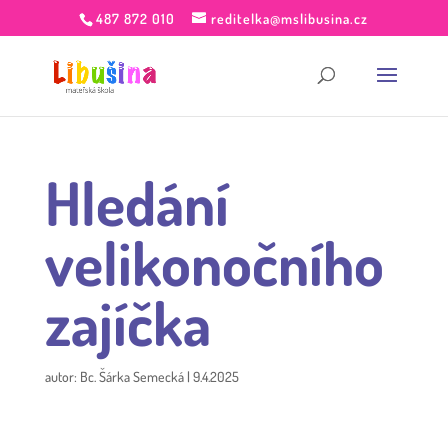
487 872 010
reditelka@mslibusina.cz
Hledání
velikonočního
zajíčka
autor:
Bc. Šárka Semecká
|
9.4.2025