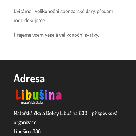
Uvítáme i velikonoční sponzorské dary, předem
moc děkujeme.
Přejeme všem veselé velikonoční svátky.
Adresa
Mateřská škola Doksy Libušina 838 – příspěvková
organizace
Libušina 838