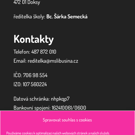
472 01 Doksy
ředitelka školy:
Bc. Šárka Semecká
Kontakty
Telefon: 487 872 010
Email: reditelka@mslibusina.cz
IČO: 706 98 554
IZO:
107 560224
Datová schránka: nhpkqp7
Bankovní spojení: 162410061/0600
Spravovat souhlas s cookies
Zřizovatel
Používáme cookies k optimalizaci našich webových stránek a našich služeb.