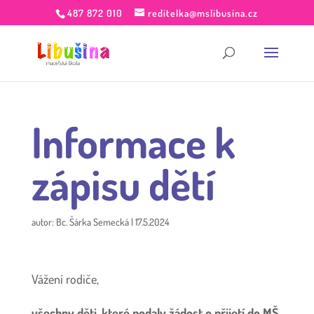
487 872 010
reditelka@mslibusina.cz
Informace k
zápisu dětí
autor:
Bc. Šárka Semecká
|
17.5.2024
Vážení rodiče,
všechny děti, které podaly žádost o přijetí do MŠ