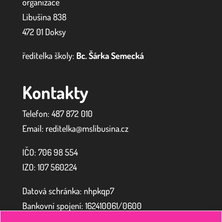
organizace
Libušina 838
472 01 Doksy
ředitelka školy:
Bc. Šárka Semecká
Kontakty
Telefon: 487 872 010
Email: reditelka@mslibusina.cz
IČO: 706 98 554
IZO:
107 560224
Datová schránka: nhpkqp7
Bankovní spojení: 162410061/0600