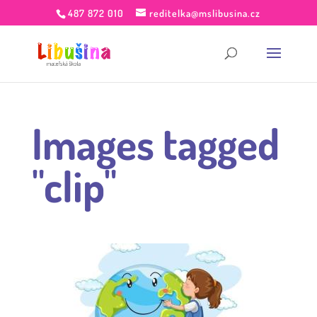
487 872 010
reditelka@mslibusina.cz
Images tagged
"clip"