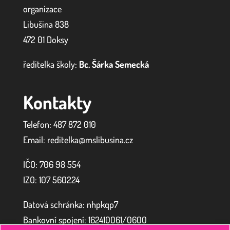
organizace
Libušina 838
472 01 Doksy
ředitelka školy:
Bc. Šárka Semecká
Kontakty
Telefon: 487 872 010
Email: reditelka@mslibusina.cz
IČO: 706 98 554
IZO:
107 560224
Datová schránka: nhpkqp7
Bankovní spojení: 162410061/0600