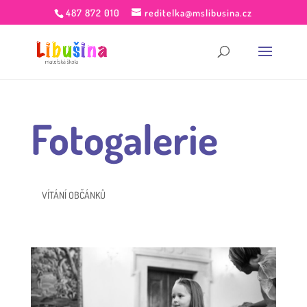
487 872 010
reditelka@mslibusina.cz
Fotogalerie
VÍTÁNÍ OBČÁNKŮ